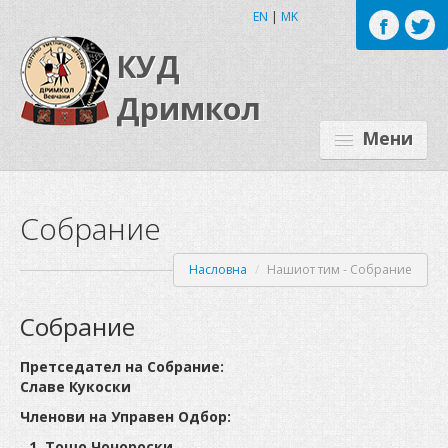
EN
|
MK
КУД
Дримкол
Мени
ЗА НАС
Собрание
ОРГАНИЗАЦИОНИ ФОРМИ
Насловна
/
Нашиот тим - Собрание
ПРОЕКТИ
Собрание
НАШИОТ ТИМ
Претседател на Собрание:
ЗА ВЕВЧАНИ
Славе Кукоски
Членови на Управен Одбор:
НОВОСТИ
Тошо Чочороски