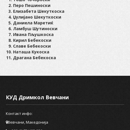
КОНТАКТ
Перо Пешиноски
Елизабета Шекуткоска
Џулијано Шекуткоски
Даниела Маретиќ
Ламбуш Шутиноски
Ивана Пљушкоска
Кирил Бебекоски
Славе Бебекоски
Наташа Кукоска
Драгана Бебекоска
КУД Дримкол Вевчани
Контакт инфо:
Вевчани, Македонија