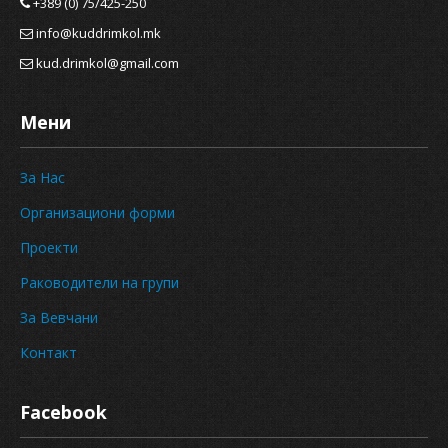
+389 (0) 75/425-250
info@kuddrimkol.mk
kud.drimkol@gmail.com
Мени
За Нас
Организациони форми
Проекти
Раководители на групи
За Вевчани
Контакт
Facebook